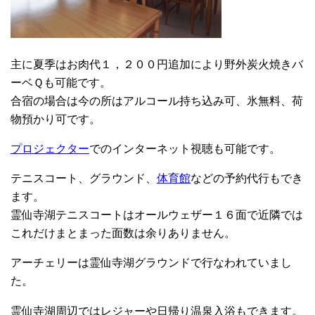
主に夏季はお肉代１，２００円追加により野外炭火焼きバ
ーベＱも可能です。
合宿の場合は今の所はアルコール持ち込み可、氷無料、荷
物預かり可です。
プロジェクター
でのインターネット視聴も可能です。
テニスコート、グラウンド、
体育館
などの予約代行もでき
ます。
霊仙寺湖テニスコートはオールウェザー１６面で近隣では
これだけまとまった面数は余りありません。
アーチェリーは霊仙寺湖グラウンドで行なわれていまし
た。
霊仙寺湖周辺ではレジャーや日帰り温泉入浴もできます。