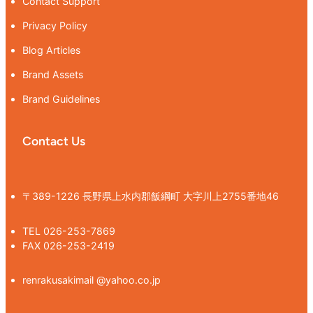
Contact Support
Privacy Policy
Blog Articles
Brand Assets
Brand Guidelines
Contact Us
〒389-1226 長野県上水内郡飯綱町 大字川上2755番地46
TEL 026-253-7869
FAX 026-253-2419
renrakusakimail @yahoo.co.jp