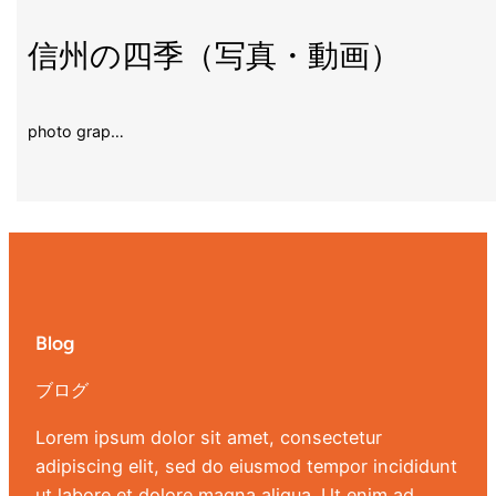
信州の四季（写真・動画）
photo grap…
Blog
ブログ
Lorem ipsum dolor sit amet, consectetur
adipiscing elit, sed do eiusmod tempor incididunt
ut labore et dolore magna aliqua. Ut enim ad