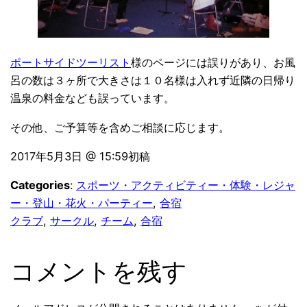
ポートサイドツーリスト
様のページには誤りがあり、お風
呂の数は３ヶ所で大きさは１０名様は入れず近隣の日帰り
温泉の料金なども誤っています。
その他、ご予算等を含めご相談に応じます。
2017年5月3日 @ 15:59初稿
Categories
:
スポーツ・アクティビティー・体験・レジャ
ー・登山・花火・パーティー
, 
合宿
クラブ
, 
サークル
, 
チーム
, 
合宿
コメントを残す