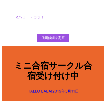
内
容
を
P.ハロー・ララ !
ス
キ
ッ
信州飯綱東高原
プ
ミニ合宿サークル合
宿受け付け中
HALLO LALA!
2019年3月11日