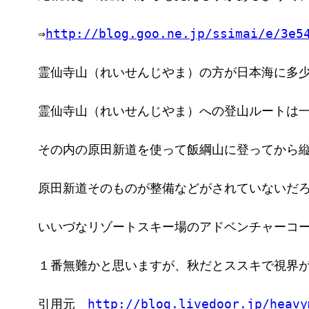
⇒
http://blog.goo.ne.jp/ssimai/e/3e5
霊仙寺山（れいせんじやま）の方が日本海に多
霊仙寺山（れいせんじやま）への登山ルートは
その内の原田新道を使って飯綱山に登ってから
原田新道そのものが整備などがされていないだ
いいづなリゾートスキー場のアドベンチャーコ
１番無難かと思いますが、秋だとススキで視界
引用元　
http://blog.livedoor.jp/heavy