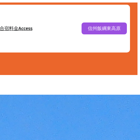
合宿
料金
Access
信州飯綱東高原
える山