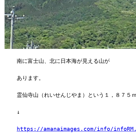
南に富士山、北に日本海が見える山が
あります。
霊仙寺山（れいせんじやま）という１，８７５
↓
https://amanaimages.com/info/infoRM