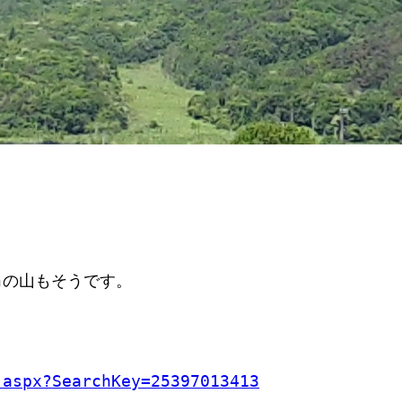
ｍの山もそうです。
.aspx?SearchKey=25397013413