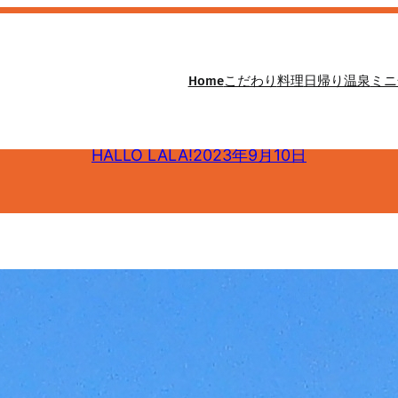
Home
こだわり
料理
日帰り温泉
ミニ
 富士山と日本海が両方見
HALLO LALA!
2023年9月10日