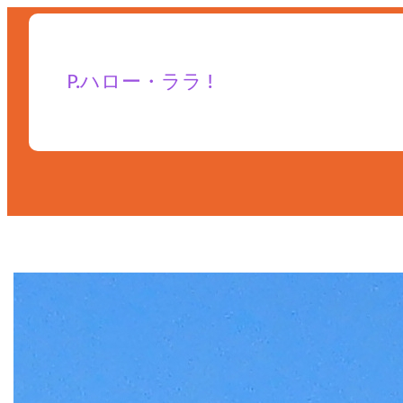
内
容
を
P.ハロー・ララ !
登山
ス
キ
ッ
プ