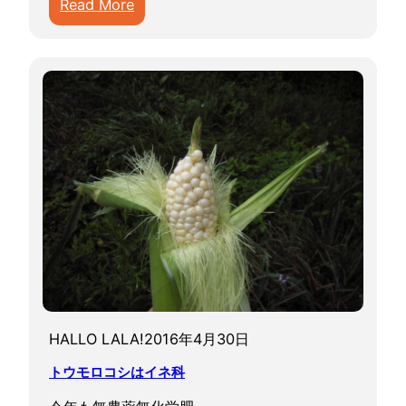
:
Read More
シ
泊
ま
り
で
バ
ー
ベ
Ｑ
＋
白
い
粒
の
ト
HALLO LALA!
2016年4月30日
ウ
トウモロコシはイネ科
モ
ロ