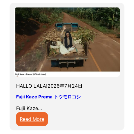
HALLO LALA!
2026年7月24日
Fujii Kaze Prema トウモロコシ
Fujii Kaze…
:
Read More
F