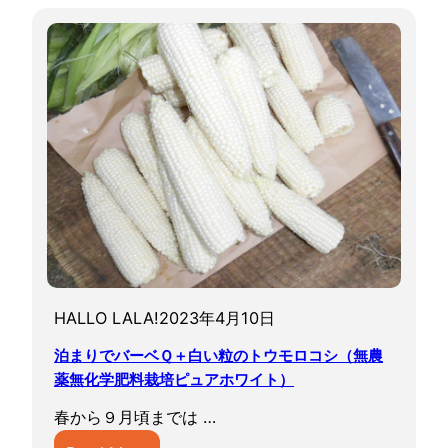
u
j
i
i
K
a
z
e
P
r
e
m
a
HALLO LALA!
2023年4月10日
ト
泊まりでバーベＱ＋白い粒のトウモロコシ（無農
ウ
薬無化学肥料栽培ピュアホワイト）
モ
ロ
春から９月頃までは …
コ