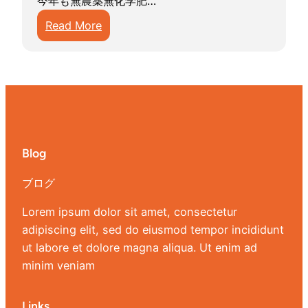
今年も無農薬無化学肥…
コ
:
Read More
シ
ト
（
ウ
無
モ
農
ロ
薬
コ
無
シ
化
は
Blog
学
イ
肥
ブログ
ネ
料
科
Lorem ipsum dolor sit amet, consectetur
栽
adipiscing elit, sed do eiusmod tempor incididunt
培
ut labore et dolore magna aliqua. Ut enim ad
ピ
minim veniam
ュ
ア
ホ
Links