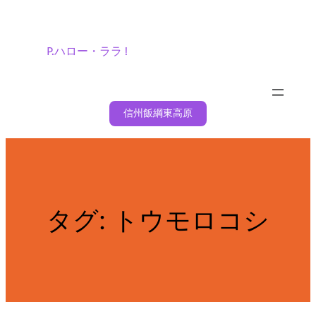
内
容
を
P.ハロー・ララ !
ス
キ
ッ
信州飯綱東高原
プ
タグ:
トウモロコシ