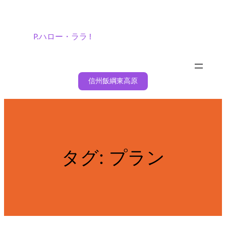
内
容
を
P.ハロー・ララ !
ス
キ
ッ
信州飯綱東高原
プ
タグ:
プラン