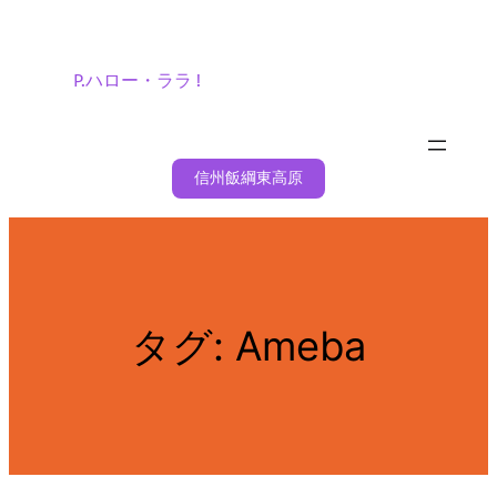
内
容
を
P.ハロー・ララ !
ス
キ
ッ
信州飯綱東高原
プ
タグ:
Ameba