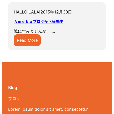
HALLO LALA!
2015年12月30日
Ａｍｅｂａブログから移動中
誠にすみませんが、 …
:
Read More
Ａ
ｍ
ｅ
ｂ
ａ
ブ
ロ
Blog
グ
ブログ
か
ら
Lorem ipsum dolor sit amet, consectetur
移