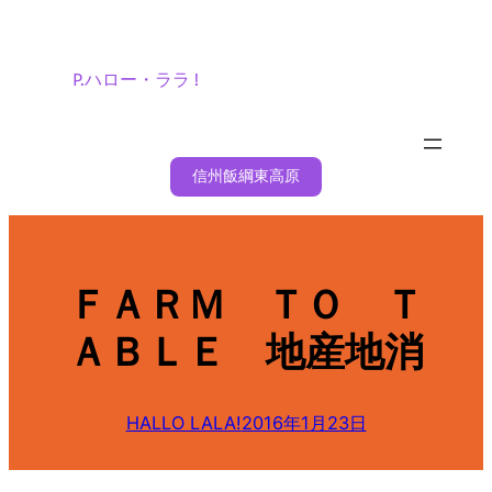
内
容
を
P.ハロー・ララ !
ス
キ
ッ
信州飯綱東高原
プ
ＦＡＲＭ ＴＯ Ｔ
ＡＢＬＥ 地産地消
HALLO LALA!
2016年1月23日